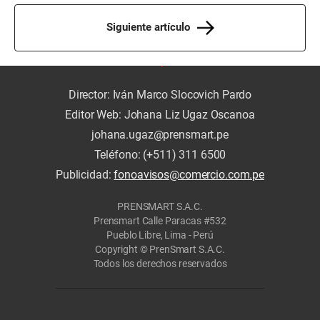
Siguiente artículo
Director: Iván Marco Slocovich Pardo
Editor Web: Johana Liz Ugaz Oscanoa
johana.ugaz@prensmart.pe
Teléfono: (+511) 311 6500
Publicidad:
fonoavisos@comercio.com.pe
PRENSMART S.A.C.
Prensmart Calle Paracas #532
Pueblo Libre, Lima - Perú
Copyright © PrenSmart S.A.C.
Todos los derechos reservados