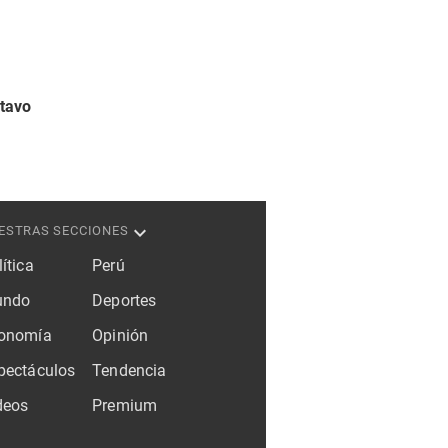
stavo
ESTRAS SECCIONES
ítica
Perú
ndo
Deportes
onomía
Opinión
pectáculos
Tendencia
deos
Premium