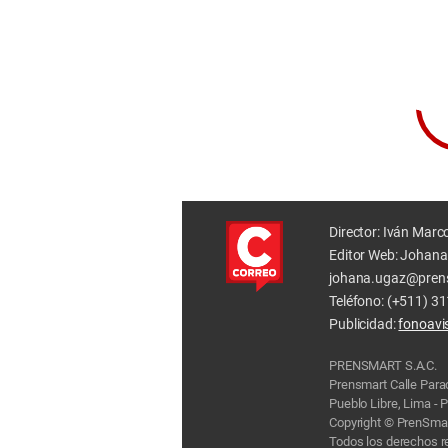
Director: Iván Marc
Editor Web: Johana
johana.ugaz@pren
Teléfono: (+511) 3
Publicidad:
fonoav
PRENSMART S.A.C.
Prensmart Calle Par
Pueblo Libre, Lima - 
Copyright © PrenSmar
Todos los derechos 