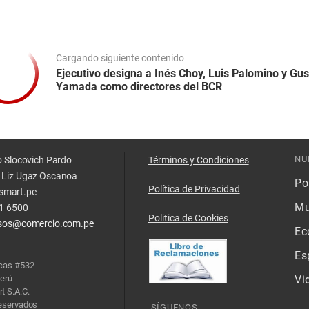
Cargando siguiente contenido
Ejecutivo designa a Inés Choy, Luis Palomino y Gu
Yamada como directores del BCR
NU
o Slocovich Pardo
Términos y Condiciones
 Liz Ugaz Oscanoa
Pol
Política de Privacidad
smart.pe
Mu
11 6500
Politica de Cookies
isos@comercio.com.pe
Ec
Es
acas #532
Perú
Vi
t S.A.C.
reservados
SÍGUENOS