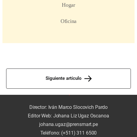
Siguiente artículo
Director: Iván Marco Slocovich Pardo
Editor Web: Johana Liz Ugaz Oscanoa
johana.ugaz@prensmart.pe
Teléfono: (+511) 311 6500