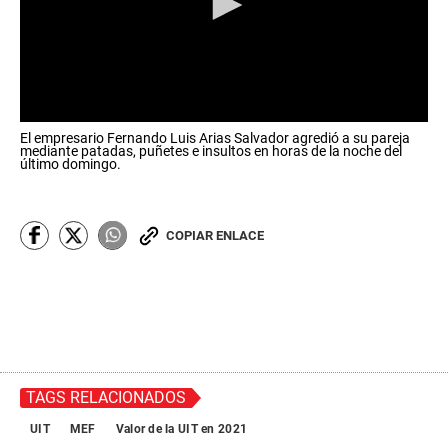
0
El empresario Fernando Luis Arias Salvador agredió a su pareja
s
mediante patadas, puñetes e insultos en horas de la noche del
e
último domingo.
c
o
n
d
COPIAR ENLACE
s
o
f
2
m
i
n
u
t
e
TAGS RELACIONADOS
s
,
UIT
MEF
Valor de la UIT en 2021
4