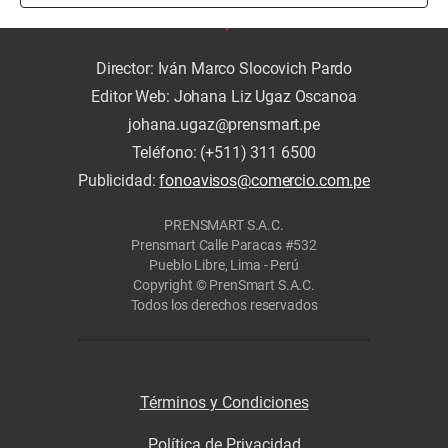
Director: Iván Marco Slocovich Pardo
Editor Web: Johana Liz Ugaz Oscanoa
johana.ugaz@prensmart.pe
Teléfono: (+511) 311 6500
Publicidad:
fonoavisos@comercio.com.pe
PRENSMART S.A.C.
Prensmart Calle Paracas #532
Pueblo Libre, Lima - Perú
Copyright © PrenSmart S.A.C.
Todos los derechos reservados
Términos y Condiciones
Política de Privacidad