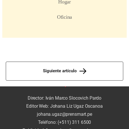
Siguiente artículo
Director: Iván Marco Slocovich Pardo
Editor Web: Johana Liz Ugaz Oscanoa
johana.ugaz@prensmart.pe
Teléfono: (+511) 311 6500