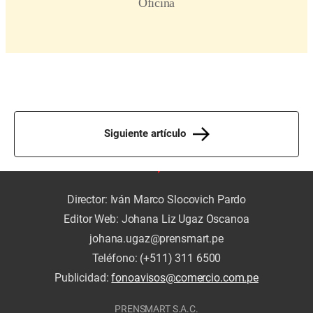
Siguiente artículo
Director: Iván Marco Slocovich Pardo
Editor Web: Johana Liz Ugaz Oscanoa
johana.ugaz@prensmart.pe
Teléfono: (+511) 311 6500
Publicidad:
fonoavisos@comercio.com.pe
PRENSMART S.A.C.