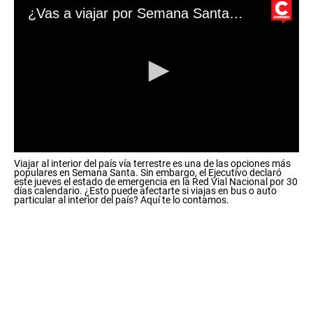
¿Vas a viajar por Semana Santa?: esto debes saber tras la declaratoria de emergencia de la Red Vial Nacional
0
Viajar al interior del país vía terrestre es una de las opciones más
s
populares en Semana Santa. Sin embargo, el Ejecutivo declaró
e
este jueves el estado de emergencia en la Red Vial Nacional por 30
c
días calendario. ¿Esto puede afectarte si viajas en bus o auto
particular al interior del país? Aquí te lo contamos.
o
n
d
s
o
f
0
s
e
c