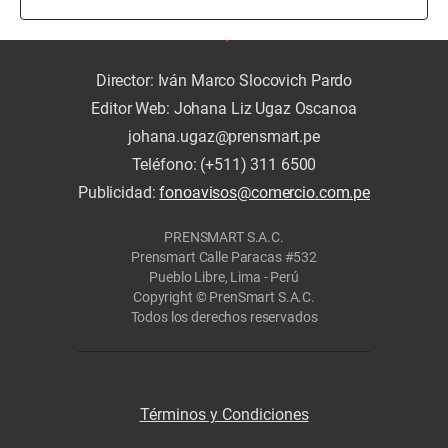
Director: Iván Marco Slocovich Pardo
Editor Web: Johana Liz Ugaz Oscanoa
johana.ugaz@prensmart.pe
Teléfono: (+511) 311 6500
Publicidad:
fonoavisos@comercio.com.pe
PRENSMART S.A.C.
Prensmart Calle Paracas #532
Pueblo Libre, Lima - Perú
Copyright © PrenSmart S.A.C.
Todos los derechos reservados
Términos y Condiciones