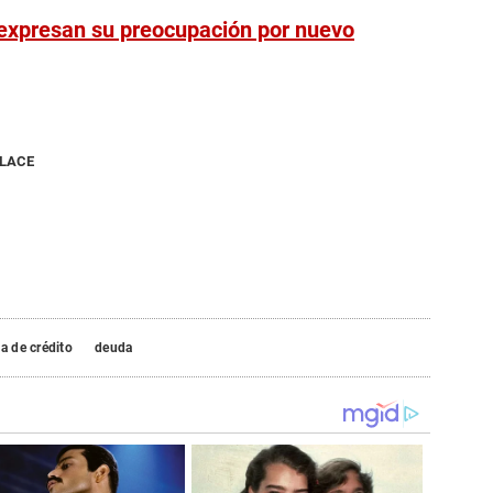
expresan su preocupación por nuevo
NLACE
ta de crédito
deuda