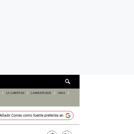
Cuadro
de
búsqueda
LA LIBERTAD
LAMBAYEQUE
LIMA
Añadir
Correo
como fuente preferida en