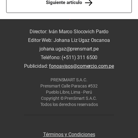
Siguiente artículo
Director: Iván Marco Slocovich Pardo
Editor Web: Johana Liz Ugaz Oscanoa
johana.ugaz@prensmart.pe
Teléfono: (+511) 311 6500
Publicidad:
fonoavisos@comercio.com.pe
PRENSMART S.A.C.
Prensmart Calle Paracas #532
Pueblo Libre, Lima - Perú
Copyright © PrenSmart S.A.C.
Todos los derechos reservados
Términos y Condiciones