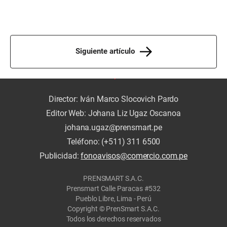
Siguiente artículo
Director: Iván Marco Slocovich Pardo
Editor Web: Johana Liz Ugaz Oscanoa
johana.ugaz@prensmart.pe
Teléfono: (+511) 311 6500
Publicidad:
fonoavisos@comercio.com.pe
PRENSMART S.A.C.
Prensmart Calle Paracas #532
Pueblo Libre, Lima - Perú
Copyright © PrenSmart S.A.C.
Todos los derechos reservados