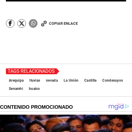
COPIAR ENLACE
TAGS RELACIONADOS
Arequipa
lluvias
nevada
La Unión
Castilla
Condesuyos
Senamhi
huaico