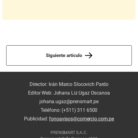
Siguiente artículo
Director: Iván Marco Slocovich Pardo
Editor Web: Johana Liz Ugaz Oscanoa
johana.ugaz@prensmart.pe
Teléfono: (+511) 311 6500
Publicidad:
fonoavisos@comercio.com.pe
PRENSMART S.A.C.