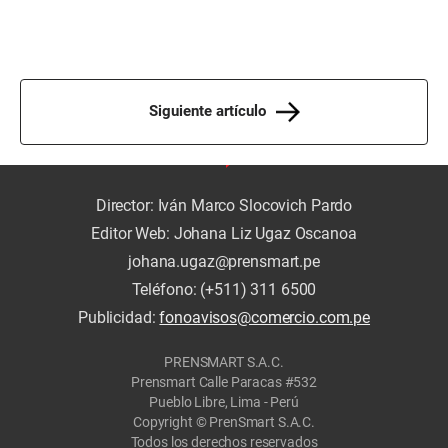
Siguiente artículo
Director: Iván Marco Slocovich Pardo
Editor Web: Johana Liz Ugaz Oscanoa
johana.ugaz@prensmart.pe
Teléfono: (+511) 311 6500
Publicidad:
fonoavisos@comercio.com.pe
PRENSMART S.A.C.
Prensmart Calle Paracas #532
Pueblo Libre, Lima - Perú
Copyright © PrenSmart S.A.C.
Todos los derechos reservados