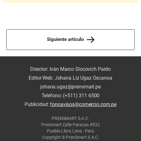
Siguiente artículo
Director: Iván Marco Slocovich Pardo
Editor Web: Johana Liz Ugaz Oscanoa
johana.ugaz@prensmart.pe
Teléfono: (+511) 311 6500
Publicidad:
fonoavisos@comercio.com.pe
PRENSMART S.A.C.
Prensmart Calle Paracas #532
Pueblo Libre, Lima - Perú
Copyright © PrenSmart S.A.C.