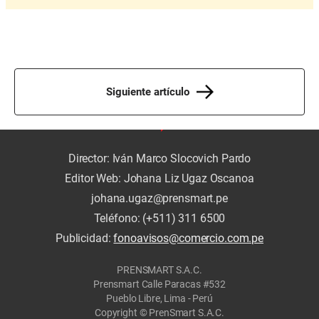
Siguiente artículo
Director: Iván Marco Slocovich Pardo
Editor Web: Johana Liz Ugaz Oscanoa
johana.ugaz@prensmart.pe
Teléfono: (+511) 311 6500
Publicidad:
fonoavisos@comercio.com.pe
PRENSMART S.A.C.
Prensmart Calle Paracas #532
Pueblo Libre, Lima - Perú
Copyright © PrenSmart S.A.C.