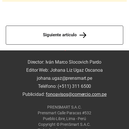
Siguiente artículo
Director: Iván Marco Slocovich Pardo
Editor Web: Johana Liz Ugaz Oscanoa
johana.ugaz@prensmart.pe
Teléfono: (+511) 311 6500
Publicidad:
fonoavisos@comercio.com.pe
PRENSMART S.A.C.
Prensmart Calle Paracas #532
Pueblo Libre, Lima - Perú
Copyright © PrenSmart S.A.C.