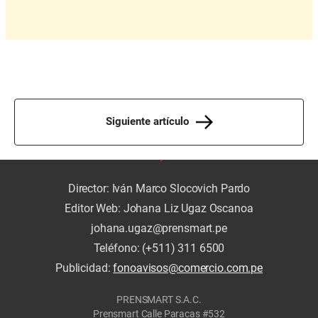
Siguiente artículo
Director: Iván Marco Slocovich Pardo
Editor Web: Johana Liz Ugaz Oscanoa
johana.ugaz@prensmart.pe
Teléfono: (+511) 311 6500
Publicidad:
fonoavisos@comercio.com.pe
PRENSMART S.A.C.
Prensmart Calle Paracas #532