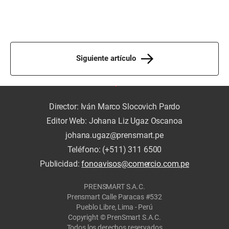
Siguiente artículo
Director: Iván Marco Slocovich Pardo
Editor Web: Johana Liz Ugaz Oscanoa
johana.ugaz@prensmart.pe
Teléfono: (+511) 311 6500
Publicidad:
fonoavisos@comercio.com.pe
PRENSMART S.A.C.
Prensmart Calle Paracas #532
Pueblo Libre, Lima - Perú
Copyright © PrenSmart S.A.C.
Todos los derechos reservados