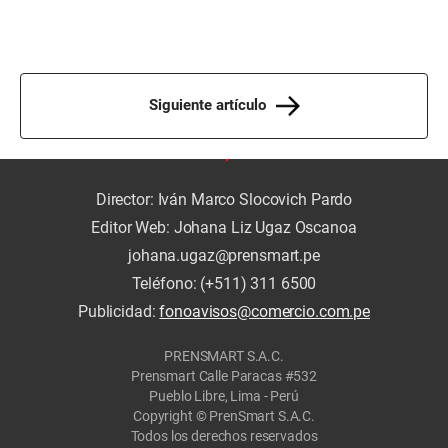
Siguiente artículo
Director: Iván Marco Slocovich Pardo
Editor Web: Johana Liz Ugaz Oscanoa
johana.ugaz@prensmart.pe
Teléfono: (+511) 311 6500
Publicidad:
fonoavisos@comercio.com.pe
PRENSMART S.A.C.
Prensmart Calle Paracas #532
Pueblo Libre, Lima - Perú
Copyright © PrenSmart S.A.C.
Todos los derechos reservados