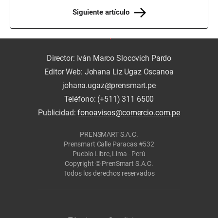
Siguiente artículo
Director: Iván Marco Slocovich Pardo
Editor Web: Johana Liz Ugaz Oscanoa
johana.ugaz@prensmart.pe
Teléfono: (+511) 311 6500
Publicidad:
fonoavisos@comercio.com.pe
PRENSMART S.A.C.
Prensmart Calle Paracas #532
Pueblo Libre, Lima - Perú
Copyright © PrenSmart S.A.C.
Todos los derechos reservados