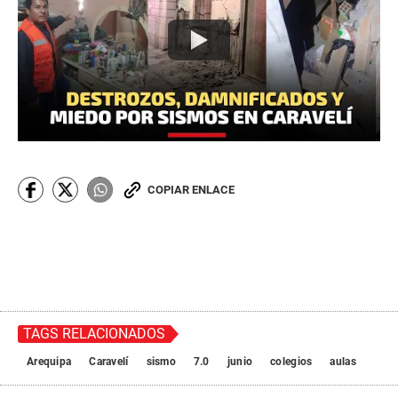
COPIAR ENLACE
TAGS RELACIONADOS
Arequipa
Caravelí
sismo
7.0
junio
colegios
aulas