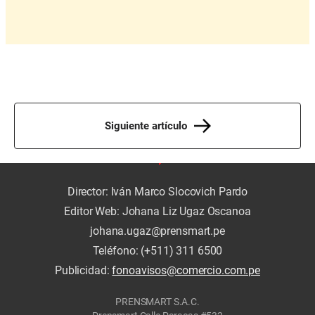
Siguiente artículo
Director: Iván Marco Slocovich Pardo
Editor Web: Johana Liz Ugaz Oscanoa
johana.ugaz@prensmart.pe
Teléfono: (+511) 311 6500
Publicidad:
fonoavisos@comercio.com.pe
PRENSMART S.A.C.