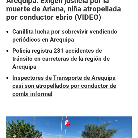
Arequipa: Exigen justicia por la
muerte de Ariana, niña atropellada
por conductor ebrio (VIDEO)
Canillita lucha por sobrevivir vendiendo
periódicos en Arequipa
Policía registra 231 accidentes de
tránsito en carreteras de la región de
Arequipa
Inspectores de Transporte de Arequipa
casi son atropellados por conductor de
combi informal