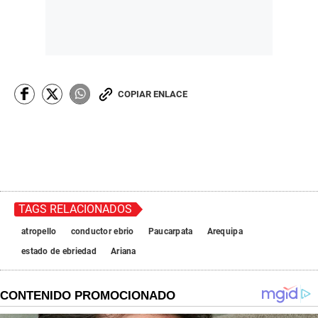
,
2
3
s
e
c
o
n
d
COPIAR ENLACE
s
TAGS RELACIONADOS
atropello
conductor ebrio
Paucarpata
Arequipa
estado de ebriedad
Ariana