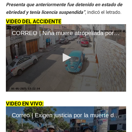
Presenta que anteriormente fue detenido en estado de
ebriedad y tenía licencia suspendida”
, indicó el letrado.
VIDEO DEL ACCIDENTE
CORREO | Niña muere atropellada por conductor ebrio
0
s
e
VIDEO EN VIVO:
c
o
Correo | Exigen justicia por la muerte de Ariana, niña atropellada por conductor ebrio
n
d
s
o