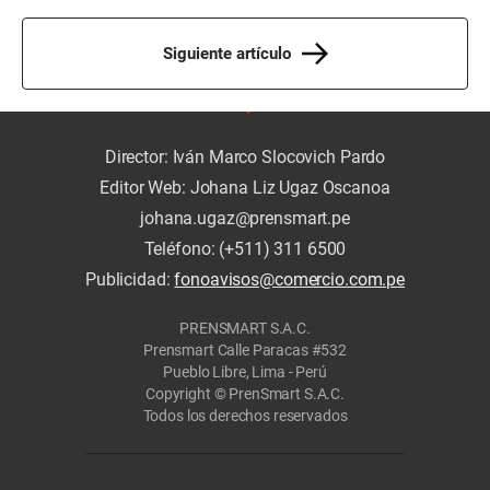
Siguiente artículo
Director: Iván Marco Slocovich Pardo
Editor Web: Johana Liz Ugaz Oscanoa
johana.ugaz@prensmart.pe
Teléfono: (+511) 311 6500
Publicidad:
fonoavisos@comercio.com.pe
PRENSMART S.A.C.
Prensmart Calle Paracas #532
Pueblo Libre, Lima - Perú
Copyright © PrenSmart S.A.C.
Todos los derechos reservados