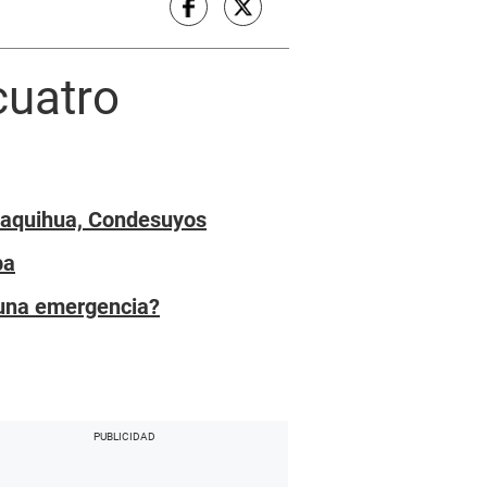
cuatro
anaquihua, Condesuyos
pa
 una emergencia?