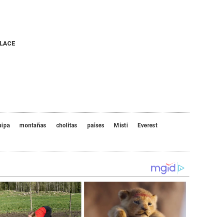
NLACE
uipa
montañas
cholitas
países
Misti
Everest