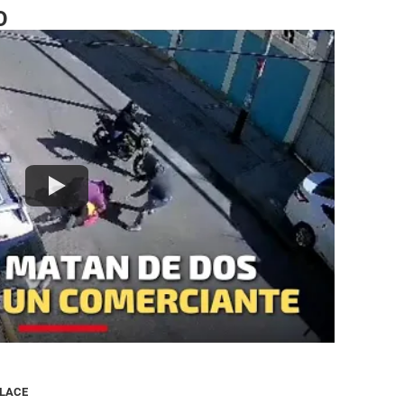
O
NLACE