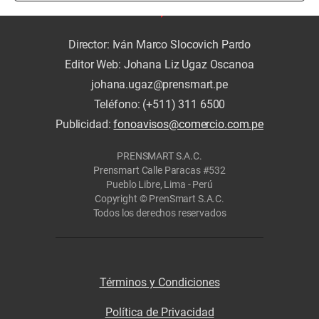
Director: Iván Marco Slocovich Pardo
Editor Web: Johana Liz Ugaz Oscanoa
johana.ugaz@prensmart.pe
Teléfono: (+511) 311 6500
Publicidad:
fonoavisos@comercio.com.pe
PRENSMART S.A.C.
Prensmart Calle Paracas #532
Pueblo Libre, Lima - Perú
Copyright © PrenSmart S.A.C.
Todos los derechos reservados
Términos y Condiciones
Política de Privacidad