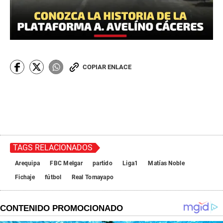
COPIAR ENLACE
TAGS RELACIONADOS
Arequipa
FBC Melgar
partido
Liga1
Matías Noble
Fichaje
fútbol
Real Tomayapo