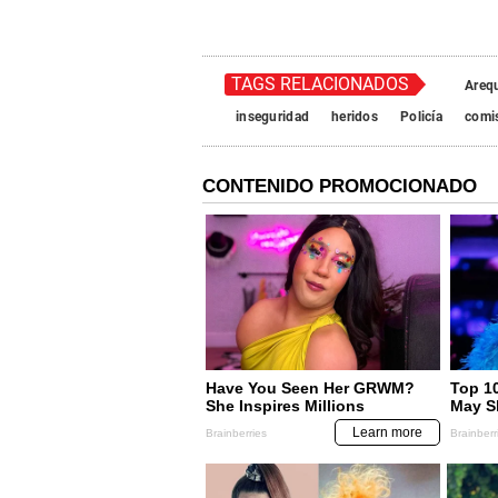
TAGS RELACIONADOS
Areq
inseguridad
heridos
Policía
comis