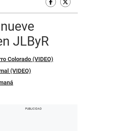
 nueve
 en JLByR
rro Colorado (VIDEO)
rmal (VIDEO)
amaná