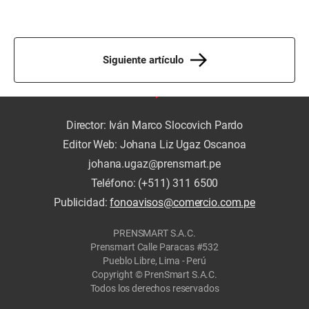
Siguiente artículo
Director: Iván Marco Slocovich Pardo
Editor Web: Johana Liz Ugaz Oscanoa
johana.ugaz@prensmart.pe
Teléfono: (+511) 311 6500
Publicidad:
fonoavisos@comercio.com.pe
PRENSMART S.A.C.
Prensmart Calle Paracas #532
Pueblo Libre, Lima - Perú
Copyright © PrenSmart S.A.C.
Todos los derechos reservados