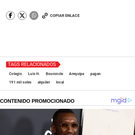
COPIAR ENLACE
TAGS RELACIONADOS
Colegio
Luis H.
Bouroncle
Arequipa
pagan
191 mil soles
alquiler
local