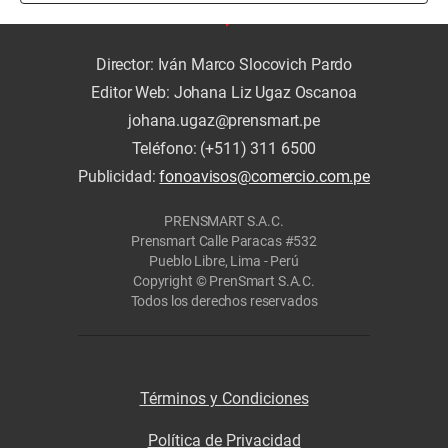
Director: Iván Marco Slocovich Pardo
Editor Web: Johana Liz Ugaz Oscanoa
johana.ugaz@prensmart.pe
Teléfono: (+511) 311 6500
Publicidad:
fonoavisos@comercio.com.pe
PRENSMART S.A.C.
Prensmart Calle Paracas #532
Pueblo Libre, Lima - Perú
Copyright © PrenSmart S.A.C.
Todos los derechos reservados
Términos y Condiciones
Política de Privacidad