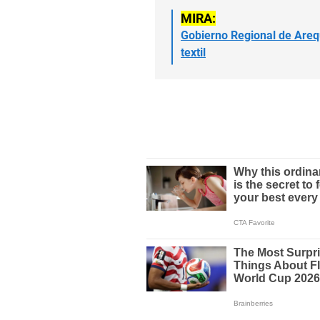
MIRA:
Gobierno Regional de Areq
textil