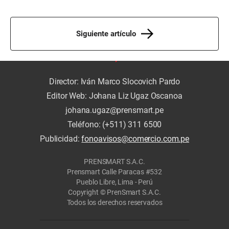
Siguiente artículo
Director: Iván Marco Slocovich Pardo
Editor Web: Johana Liz Ugaz Oscanoa
johana.ugaz@prensmart.pe
Teléfono: (+511) 311 6500
Publicidad:
fonoavisos@comercio.com.pe
PRENSMART S.A.C.
Prensmart Calle Paracas #532
Pueblo Libre, Lima - Perú
Copyright © PrenSmart S.A.C.
Todos los derechos reservados