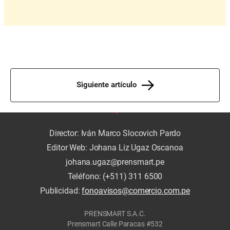
Siguiente artículo
Director: Iván Marco Slocovich Pardo
Editor Web: Johana Liz Ugaz Oscanoa
johana.ugaz@prensmart.pe
Teléfono: (+511) 311 6500
Publicidad:
fonoavisos@comercio.com.pe
PRENSMART S.A.C.
Prensmart Calle Paracas #532