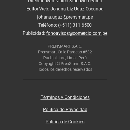
Director: Iván Marco Slocovich Pardo
Editor Web: Johana Liz Ugaz Oscanoa
johana.ugaz@prensmart.pe
Teléfono: (+511) 311 6500
Publicidad:
fonoavisos@comercio.com.pe
PRENSMART S.A.C.
Prensmart Calle Paracas #532
Pueblo Libre, Lima - Perú
Copyright © PrenSmart S.A.C.
Todos los derechos reservados
Términos y Condiciones
Política de Privacidad
Politica de Cookies