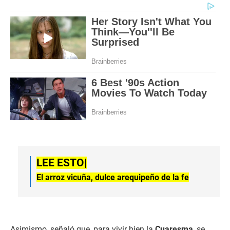
LEE ESTO|
El arroz vicuña, dulce arequipeño de la fe
Asimismo, señaló que, para vivir bien la
Cuaresma
, se