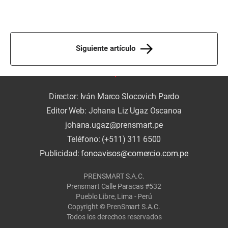
Siguiente artículo
Director: Iván Marco Slocovich Pardo
Editor Web: Johana Liz Ugaz Oscanoa
johana.ugaz@prensmart.pe
Teléfono: (+511) 311 6500
Publicidad:
fonoavisos@comercio.com.pe
PRENSMART S.A.C.
Prensmart Calle Paracas #532
Pueblo Libre, Lima - Perú
Copyright © PrenSmart S.A.C.
Todos los derechos reservados