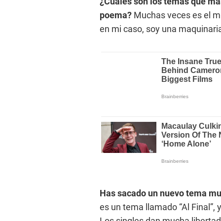
¿Cuáles son los temas que má
poema?
Muchas veces es el mi
en mi caso, soy una maquinaria 
Has sacado un nuevo tema mus
es un tema llamado “Al Final”,
Los singles dan mucha libertad