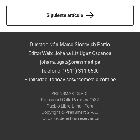
Siguiente artículo
Director: Iván Marco Slocovich Pardo
Editor Web: Johana Liz Ugaz Oscanoa
johana.ugaz@prensmart.pe
Teléfono: (+511) 311 6500
Publicidad:
fonoavisos@comercio.com.pe
PRENSMART S.A.C.
Prensmart Calle Paracas #532
Pueblo Libre, Lima - Perú
Copyright © PrenSmart S.A.C.
Todos los derechos reservados