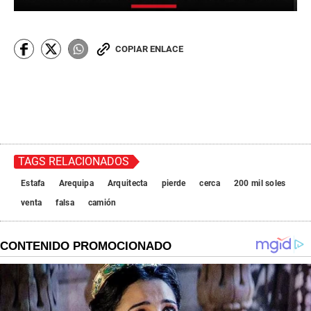
COPIAR ENLACE
TAGS RELACIONADOS
Estafa
Arequipa
Arquitecta
pierde
cerca
200 mil soles
venta
falsa
camión