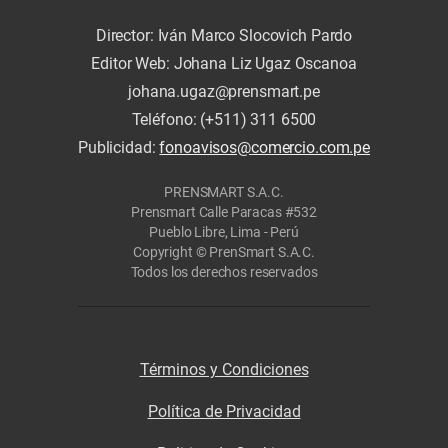
Director: Iván Marco Slocovich Pardo
Editor Web: Johana Liz Ugaz Oscanoa
johana.ugaz@prensmart.pe
Teléfono: (+511) 311 6500
Publicidad:
fonoavisos@comercio.com.pe
PRENSMART S.A.C.
Prensmart Calle Paracas #532
Pueblo Libre, Lima - Perú
Copyright © PrenSmart S.A.C.
Todos los derechos reservados
Términos y Condiciones
Política de Privacidad