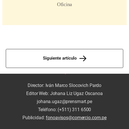
Siguiente artículo
Director: Iván Marco Slocovich Pardo
Editor Web: Johana Liz Ugaz Oscanoa
johana.ugaz@prensmart.pe
Teléfono: (+511) 311 6500
Publicidad:
fonoavisos@comercio.com.pe