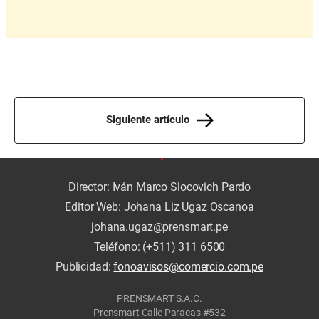
Siguiente artículo
Director: Iván Marco Slocovich Pardo
Editor Web: Johana Liz Ugaz Oscanoa
johana.ugaz@prensmart.pe
Teléfono: (+511) 311 6500
Publicidad:
fonoavisos@comercio.com.pe
PRENSMART S.A.C.
Prensmart Calle Paracas #532