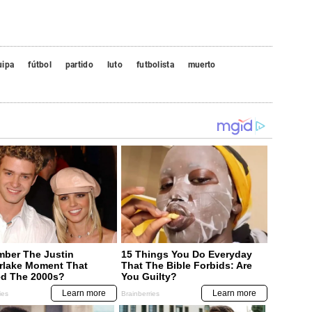
uipa
fútbol
partido
luto
futbolista
muerto