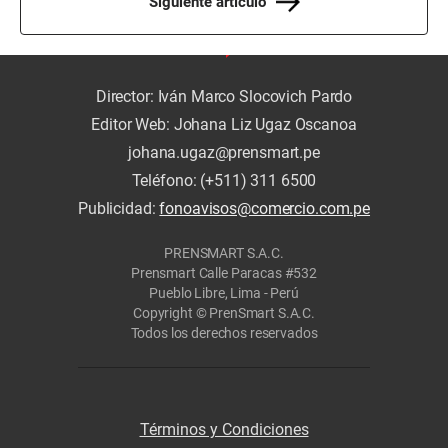
Siguiente artículo
Director: Iván Marco Slocovich Pardo
Editor Web: Johana Liz Ugaz Oscanoa
johana.ugaz@prensmart.pe
Teléfono: (+511) 311 6500
Publicidad:
fonoavisos@comercio.com.pe
PRENSMART S.A.C.
Prensmart Calle Paracas #532
Pueblo Libre, Lima - Perú
Copyright © PrenSmart S.A.C.
Todos los derechos reservados
Términos y Condiciones