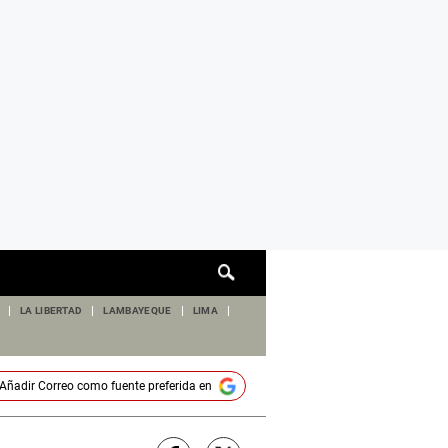
Cuadro
de
búsqueda
LA LIBERTAD
LAMBAYEQUE
LIMA
Añadir
Correo
como fuente preferida en