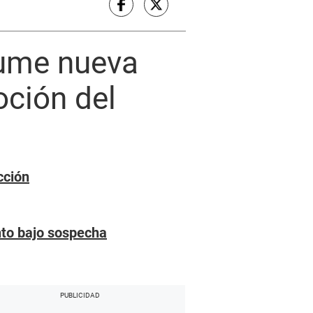
sume nueva
oción del
cción
nto bajo sospecha