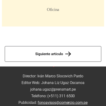
Siguiente artículo
Director: Iván Marco Slocovich Pardo
Editor Web: Johana Liz Ugaz Oscanoa
johana.ugaz@prensmart.pe
Teléfono: (+511) 311 6500
Publicidad:
fonoavisos@comercio.com.pe