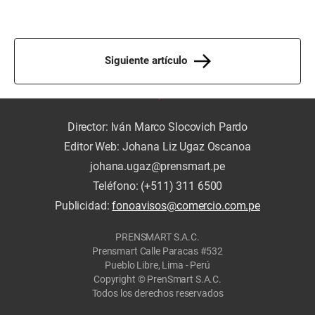
Siguiente artículo
Director: Iván Marco Slocovich Pardo
Editor Web: Johana Liz Ugaz Oscanoa
johana.ugaz@prensmart.pe
Teléfono: (+511) 311 6500
Publicidad:
fonoavisos@comercio.com.pe
PRENSMART S.A.C.
Prensmart Calle Paracas #532
Pueblo Libre, Lima - Perú
Copyright © PrenSmart S.A.C.
Todos los derechos reservados