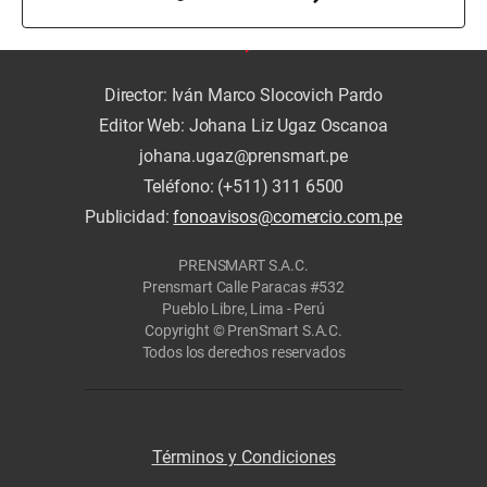
Director: Iván Marco Slocovich Pardo
Editor Web: Johana Liz Ugaz Oscanoa
johana.ugaz@prensmart.pe
Teléfono: (+511) 311 6500
Publicidad:
fonoavisos@comercio.com.pe
PRENSMART S.A.C.
Prensmart Calle Paracas #532
Pueblo Libre, Lima - Perú
Copyright © PrenSmart S.A.C.
Todos los derechos reservados
Términos y Condiciones