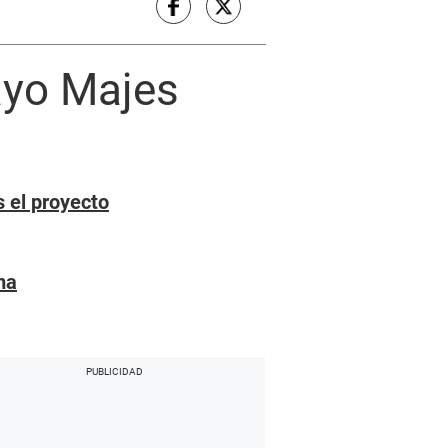
ayo Majes
s el proyecto
ma