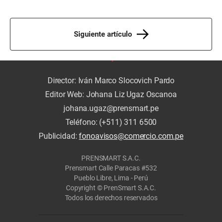
Siguiente artículo
Director: Iván Marco Slocovich Pardo
Editor Web: Johana Liz Ugaz Oscanoa
johana.ugaz@prensmart.pe
Teléfono: (+511) 311 6500
Publicidad:
fonoavisos@comercio.com.pe
PRENSMART S.A.C.
Prensmart Calle Paracas #532
Pueblo Libre, Lima - Perú
Copyright © PrenSmart S.A.C.
Todos los derechos reservados