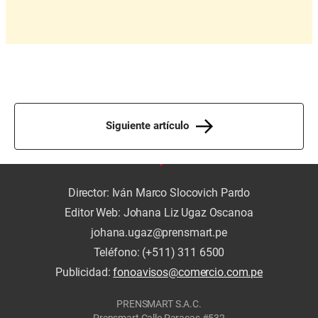
Siguiente artículo
Director: Iván Marco Slocovich Pardo
Editor Web: Johana Liz Ugaz Oscanoa
johana.ugaz@prensmart.pe
Teléfono: (+511) 311 6500
Publicidad:
fonoavisos@comercio.com.pe
PRENSMART S.A.C.